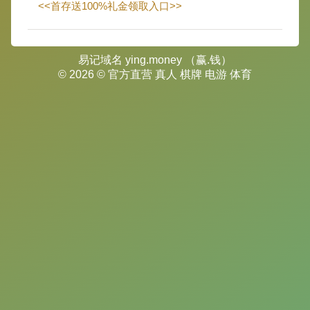
<<首存送100%礼金领取入口>>
易记域名 ying.money （赢.钱）
© 2026 © 官方直营 真人 棋牌 电游 体育